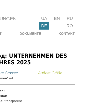
KUNGEN
UA
EN
RU
DE
RO
T
DOKUMENTE
KONTAKT
од: UNTERNEHMEN DES
HRES 2025
ere Grosse:
Äußere Größe
umen:
ml
en:
rial:
be:
transparent