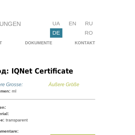
KUNGEN
UA
EN
RU
DE
RO
T
DOKUMENTE
KONTAKT
д: IQNet Certificate
ere Grosse:
Äußere Größe
umen:
ml
en:
rial:
be:
transparent
mentare: