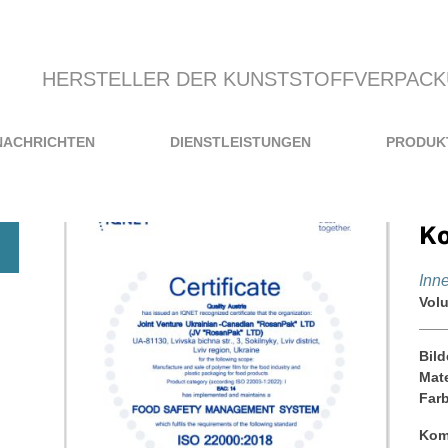
HERSTELLER DER KUNSTSTOFFVERPAC
NACHRICHTEN
DIENSTLEISTUNGEN
PRODUK
Ко
Іnn
Vol
Bild
Mate
Far
Kom