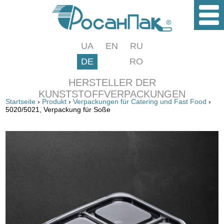
UA
EN
RU
DE
RO
HERSTELLER DER
KUNSTSTOFFVERPACKUNGEN
Startseite
›
Produkt
›
Verpackungen für Catering und Fast Food
›
5020/5021, Verpackung für Soße