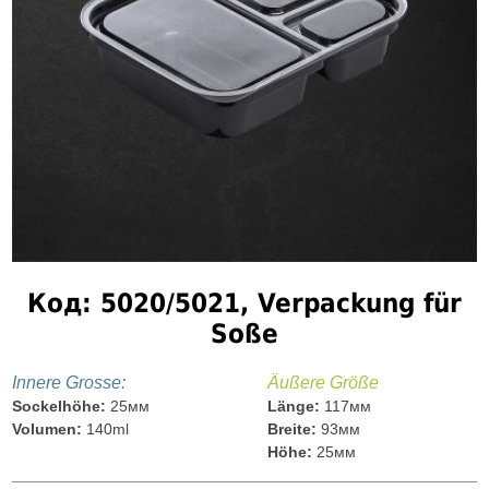
Код: 5020/5021, Verpackung für
Soße
Іnnere Grosse:
Äußere Größe
Sockelhöhe:
25мм
Länge:
117мм
Volumen:
140ml
Breite:
93мм
Höhe:
25мм