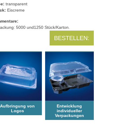
be:
transparent
ck:
Eiscreme
mentare:
ackung: 5000 und1250 Stück/Karton.
BESTELLEN:
Aufbringung von
Entwicklung
Logos
individueller
Verpackungen