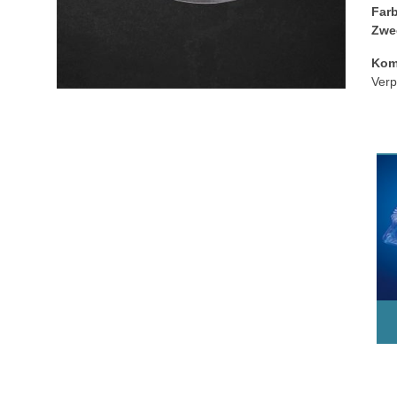
Far
Zwe
Kom
Verp