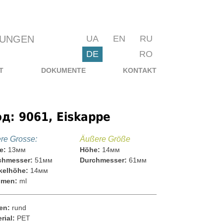
KUNGEN
UA
EN
RU
DE
RO
T
DOKUMENTE
KONTAKT
д: 9061, Eiskappe
ere Grosse:
Äußere Größe
e:
13мм
Höhe:
14мм
chmesser:
51мм
Durchmesser:
61мм
kelhöhe:
14мм
umen:
ml
en:
rund
rial:
PET