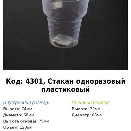
Код: 4301, Стакан одноразовый
пластиковый
Внутренний размер:
Внешний размер:
Высота:
74мм
Высота:
79мм
Диаметр:
58мм
Диаметр:
68мм
Высота основы:
79мм
Объем:
120мл