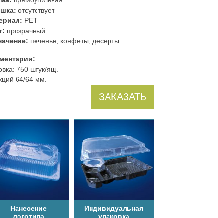
шка:
отсутствует
ериал:
PET
т:
прозрачный
начение:
печенье, конфеты, десерты
ментарии:
вка: 750 штук/ящ.
кций 64/64 мм.
ЗАКАЗАТЬ
Нанесение
Индивидуальная
логотипа
упаковка