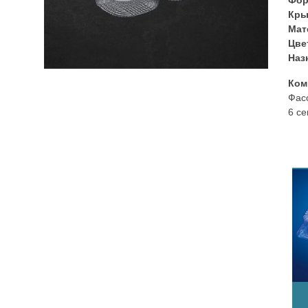
Кры
Мат
Цве
Наз
Ком
Фасо
6 се