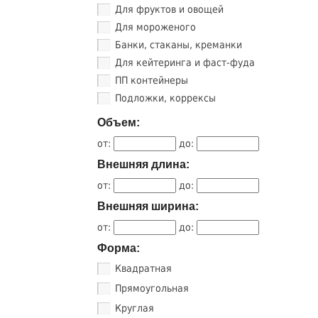
Для фруктов и овощей
Для мороженого
Банки, стаканы, креманки
Для кейтеринга и фаст-фуда
ПП контейнеры
Подложки, коррексы
Объем:
от:
до:
Внешняя длина:
от:
до:
Внешняя ширина:
от:
до:
Форма:
Квадратная
Прямоугольная
Круглая