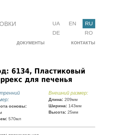
КОВКИ
UA
EN
RU
DE
RO
ДОКУМЕНТЫ
КОНТАКТЫ
д: 6134, Пластиковый
ррекс для печенья
тренний
Внешний размер:
мер:
Длина:
209мм
Ширина:
143мм
ота основы:
Высота:
25мм
м
ем:
570мл
ма:
прямоугольная