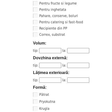
Pentru fructe si legume
Pentru inghetata
Pahare, conserve, boluri
Pentru catering si fast-food
Recipiente din PP
Correx, substrat
Volum:
tip:
la:
Dovzhina externă:
tip:
la:
Lățimea exterioară:
tip:
la:
Formă:
Pătrat
Pryokutna
Krugla