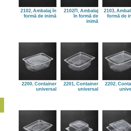
2102, Ambalaj în
2102П, Ambalaj
2103, Ambala
formă de inimă
în formă de
formă de i
inimă
2200, Container
2201, Container
2202, Conta
universal
universal
unive