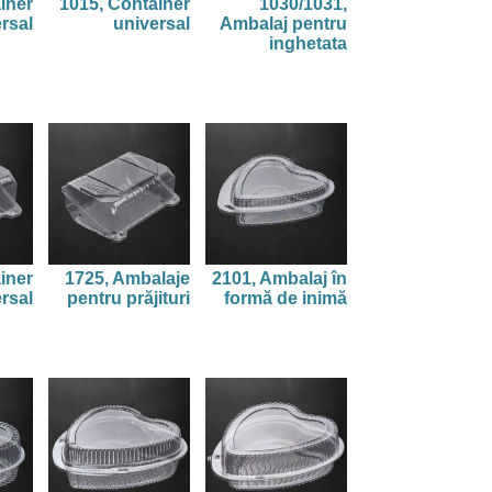
iner
1015, Container
1030/1031,
rsal
universal
Ambalaj pentru
inghetata
iner
1725, Ambalaje
2101, Ambalaj în
rsal
pentru prăjituri
formă de inimă