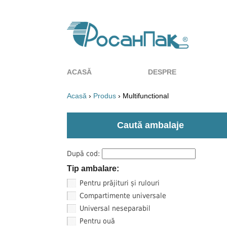
ACASĂ
DESPRE
Acasă
›
Produs
› Multifunctional
Caută ambalaje
După cod:
Tip ambalare:
Pentru prăjituri și rulouri
Compartimente universale
Universal neseparabil
Pentru ouă