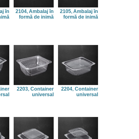
j în
2104, Ambalaj în
2105, Ambalaj în
nimă
formă de inimă
formă de inimă
iner
2203, Container
2204, Container
rsal
universal
universal