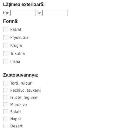
Lățimea exterioară:
tip:
la:
Formă:
Pătrat
Pryokutna
Krugla
Trikutna
Insha
Zastosuvannya:
Torti, rulouri
Pechivo, tsukerki
Fructe, legume
Morozivo
Salati
Napoi
Desert