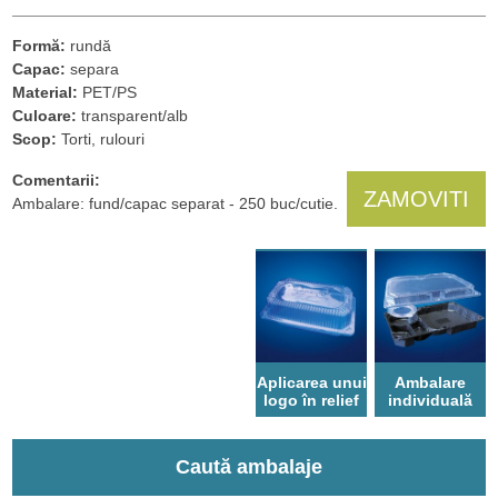
Formă:
rundă
Capac:
separa
Material:
PET/PS
Culoare:
transparent/alb
Scop:
Torti, rulouri
Comentarii:
ZAMOVITI
Ambalare: fund/capac separat - 250 buc/cutie.
Aplicarea unui
Ambalare
logo în relief
individuală
Caută ambalaje