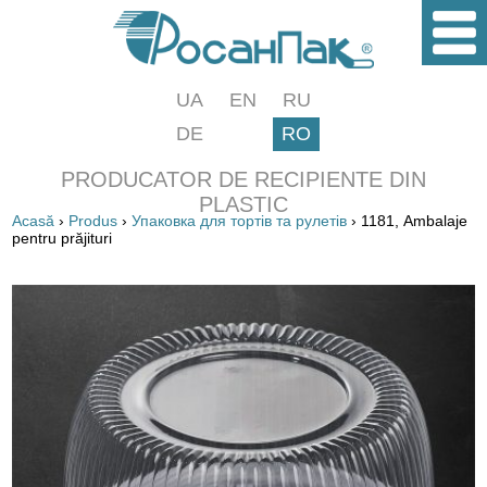
UA
EN
RU
DE
RO
PRODUCATOR DE RECIPIENTE DIN
PLASTIC
Acasă
›
Produs
›
Упаковка для тортів та рулетів
› 1181, Ambalaje
pentru prăjituri