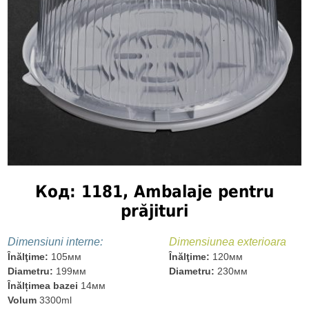
Код: 1181, Ambalaje pentru
prăjituri
Dimensiuni interne:
Dimensiunea exterioara
Înălţime:
105мм
Înălţime:
120мм
Diametru:
199мм
Diametru:
230мм
Înălțimea bazei
14мм
Volum
3300ml