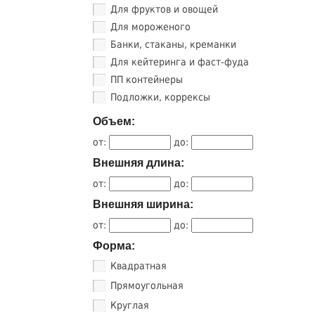
Для фруктов и овощей
Для мороженого
Банки, стаканы, креманки
Для кейтеринга и фаст-фуда
ПП контейнеры
Подложки, коррексы
Объем:
от:
до:
Внешняя длина:
от:
до:
Внешняя ширина:
от:
до:
Форма:
Квадратная
Прямоугольная
Круглая