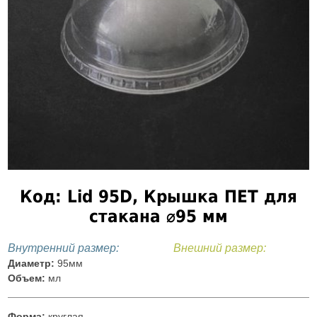
Код: Lid 95D, Крышка ПЕТ для
стакана ⌀95 мм
Внутренний размер:
Внешний размер:
Диаметр:
95мм
Объем:
мл
Форма:
круглая