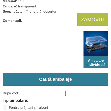
Material:
PET
Culoare:
transparent
Scop:
băuturi, înghețată, deserturi
ZAMOVITI
Comentarii:
Ambalare
individuală
Caută ambalaje
După cod:
Tip ambalare:
Pentru prăjituri și rulouri