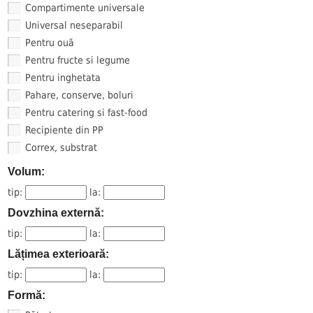
Compartimente universale
Universal neseparabil
Pentru ouă
Pentru fructe si legume
Pentru inghetata
Pahare, conserve, boluri
Pentru catering si fast-food
Recipiente din PP
Correx, substrat
Volum:
tip:
la:
Dovzhina externă:
tip:
la:
Lățimea exterioară:
tip:
la:
Formă: