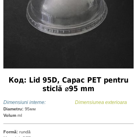
Код: Lid 95D, Capac PET pentru
sticlă ⌀95 mm
Dimensiuni interne:
Dimensiunea exterioara
Diametru:
95мм
Volum
ml
Formă:
rundă