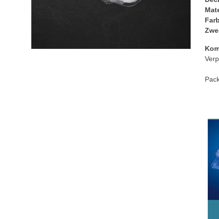
Mate
Far
Zwe
Kom
Verp
Pack