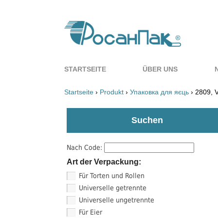
STARTSEITE
ÜBER UNS
Startseite
›
Produkt
›
Упаковка для яєць
› 2809, V
Suchen
Nach Code:
Art der Verpackung:
Für Torten und Rollen
Universelle getrennte
Universelle ungetrennte
Für Eier