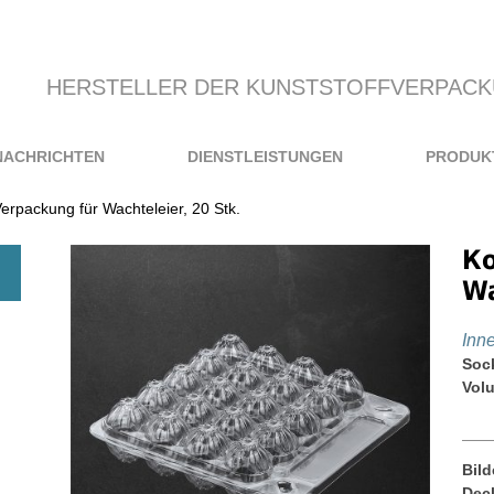
HERSTELLER DER KUNSTSTOFFVERPAC
NACHRICHTEN
DIENSTLEISTUNGEN
PRODUK
erpackung für Wachteleier, 20 Stk.
Ко
Wa
Іnn
Soc
Vol
Bild
Dec