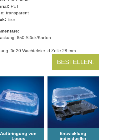
rial:
PET
be:
transparent
ck:
Eier
mentare:
ackung: 850 Stück/Karton.
ung für 20 Wachteleier. d Zelle 28 mm.
BESTELLEN:
Aufbringung von
Entwicklung
Logos
individueller