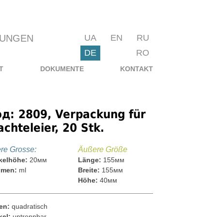
KUNGEN
UA
EN
RU
DE
RO
T
DOKUMENTE
KONTAKT
д: 2809, Verpackung für
chteleier, 20 Stk.
ere Grosse:
Äußere Größe
kelhöhe:
20мм
Länge:
155мм
umen:
ml
Breite:
155мм
Höhe:
40мм
en:
quadratisch
kel:
untrennbar