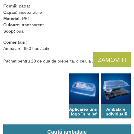
Formă:
pătrat
Capac:
inseparabile
Material:
PET
Culoare:
transparent
Scop:
ouă
Comentarii:
Ambalare: 850 buc./cutie.
ZAMOVITI
Pachet pentru 20 de oua de prepelita. d celula 28 mm.
Aplicarea unui
Ambalare
logo în relief
individuală
Caută ambalaje