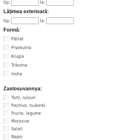
tip:
la:
Lățimea exterioară:
tip:
la:
Formă:
Pătrat
Pryokutna
Krugla
Trikutna
Insha
Zastosuvannya:
Torti, rulouri
Pechivo, tsukerki
Fructe, legume
Morozivo
Salati
Napoi