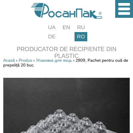
UA
EN
RU
DE
RO
PRODUCATOR DE RECIPIENTE DIN
PLASTIC
Acasă
›
Produs
›
Упаковка для яєць
› 2809, Pachet pentru ouă de
prepeliță 20 buc.