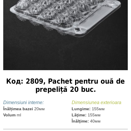
Код: 2809, Pachet pentru ouă de
prepeliță 20 buc.
Dimensiuni interne:
Dimensiunea exterioara
Înălțimea bazei
20мм
Lungime:
155мм
Volum
ml
Lăţime:
155мм
Înălţime:
40мм