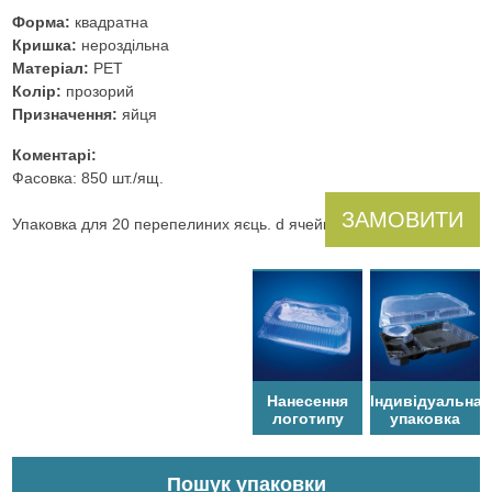
Форма:
квадратна
Кришка:
нероздільна
Матеріал:
PET
Колір:
прозорий
Призначення:
яйця
Коментарі:
Фасовка: 850 шт./ящ.
ЗАМОВИТИ
Упаковка для 20 перепелиних яєць. d ячейки 28 мм.
Нанесення
Індивідуальна
логотипу
упаковка
Пошук упаковки