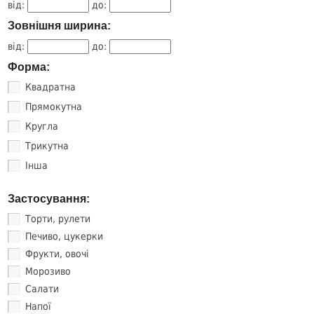
від:
до:
Зовнішня ширина:
від:
до:
Форма:
Квадратна
Прямокутна
Кругла
Трикутна
Інша
Застосування:
Торти, рулети
Печиво, цукерки
Фрукти, овочі
Морозиво
Салати
Напої