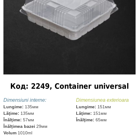
Код: 2249, Container universal
Dimensiuni interne:
Dimensiunea exterioara
Lungime:
135мм
Lungime:
151мм
Lăţime:
135мм
Lăţime:
151мм
Înălţime:
57мм
Înălţime:
65мм
Înălțimea bazei
29мм
Volum
1010ml