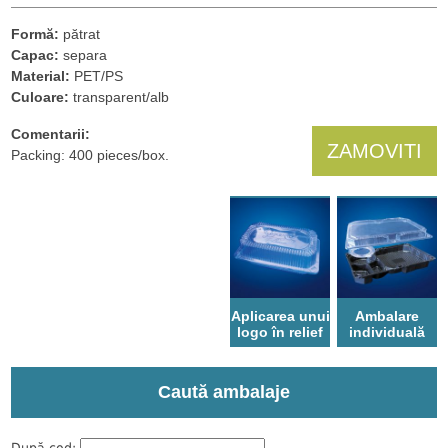
Formă:
pătrat
Capac:
separa
Material:
PET/PS
Culoare:
transparent/alb
Comentarii:
ZAMOVITI
Packing: 400 pieces/box.
Aplicarea unui
Ambalare
logo în relief
individuală
Caută ambalaje
După cod: