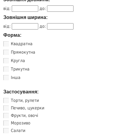
від:
до:
Зовнішня ширина:
від:
до:
Форма:
Квадратна
Прямокутна
Кругла
Трикутна
Інша
Застосування:
Торти, рулети
Печиво, цукерки
Фрукти, овочі
Морозиво
Салати