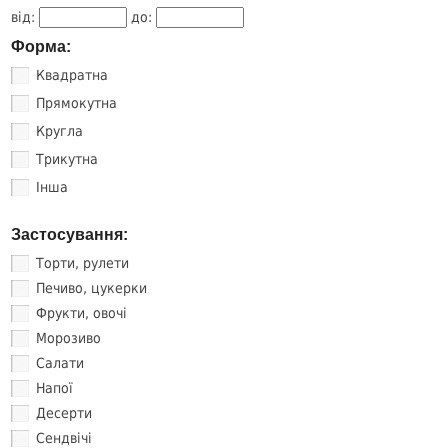
від:
до:
Форма:
Квадратна
Прямокутна
Кругла
Трикутна
Інша
Застосування:
Торти, рулети
Печиво, цукерки
Фрукти, овочі
Морозиво
Салати
Напої
Десерти
Сендвічі