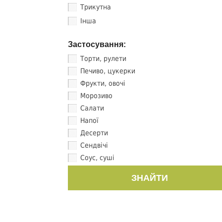
Трикутна
Інша
Застосування:
Торти, рулети
Печиво, цукерки
Фрукти, овочі
Морозиво
Салати
Напої
Десерти
Сендвічі
Соус, суші
ЗНАЙТИ