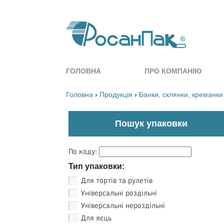
ГОЛОВНА
ПРО КОМПАНІЮ
Головна
›
Продукція
›
Банки, склянки, креманки
Пошук упаковки
По коду:
Тип упаковки:
Для тортів та рулетів
Універсальні роздільні
Універсальні нероздільні
Для яєць