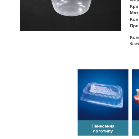
Кри
Мат
Кол
При
Ком
Фасо
Нанесення
логотипу