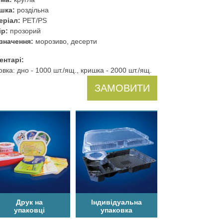
шка:
роздільна
еріал:
PET/PS
ір:
прозорий
значення:
морозиво, десерти
ентарі:
вка: дно - 1000 шт./ящ., кришка - 2000 шт./ящ.
ЗАМОВИТИ
Друк на
Індивідуальна
упаковці
упаковка