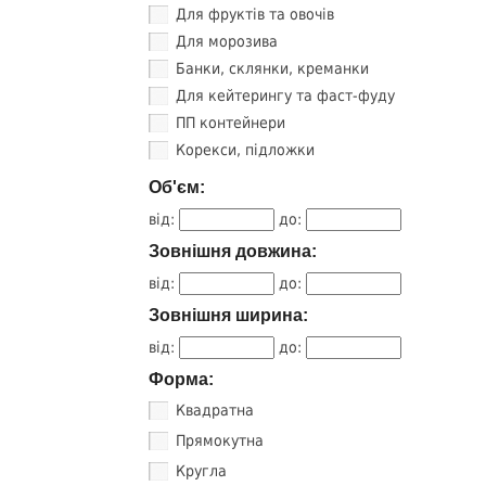
Для фруктів та овочів
Для морозива
Банки, склянки, креманки
Для кейтерингу та фаст-фуду
ПП контейнери
Корекси, підложки
Об'єм:
від:
до:
Зовнішня довжина:
від:
до:
Зовнішня ширина:
від:
до:
Форма:
Квадратна
Прямокутна
Кругла