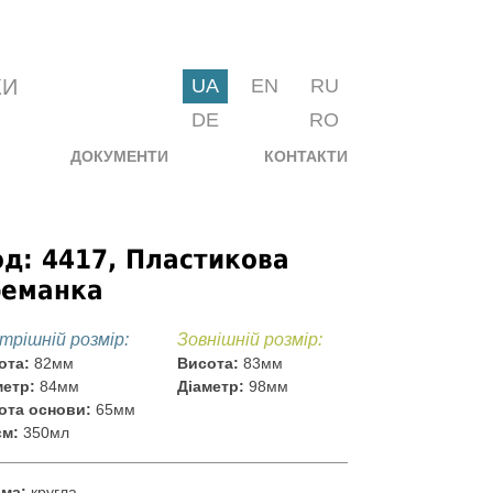
КИ
UA
EN
RU
DE
RO
ДОКУМЕНТИ
КОНТАКТИ
д: 4417, Пластикова
реманка
трішній розмір:
Зовнішній розмір:
ота:
82мм
Висота:
83мм
метр:
84мм
Діаметр:
98мм
ота основи:
65мм
єм:
350мл
ма:
кругла