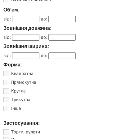
Об'єм:
від:
до:
Зовнішня довжина:
від:
до:
Зовнішня ширина:
від:
до:
Форма:
Квадратна
Прямокутна
Кругла
Трикутна
Інша
Застосування:
Торти, рулети