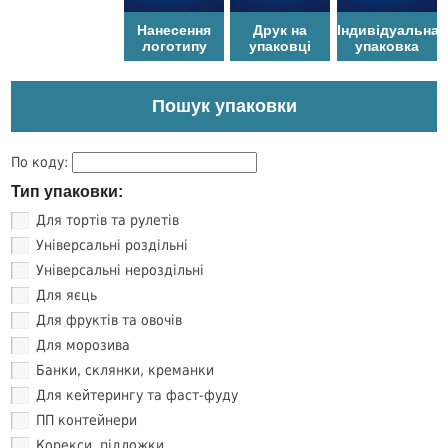
Нанесення
Друк на
Індивідуальна
логотипу
упаковці
упаковка
Пошук упаковки
По коду:
Тип упаковки:
Для тортів та рулетів
Універсальні роздільні
Універсальні нероздільні
Для яєць
Для фруктів та овочів
Для морозива
Банки, склянки, креманки
Для кейтерингу та фаст-фуду
ПП контейнери
Корекси, підложки