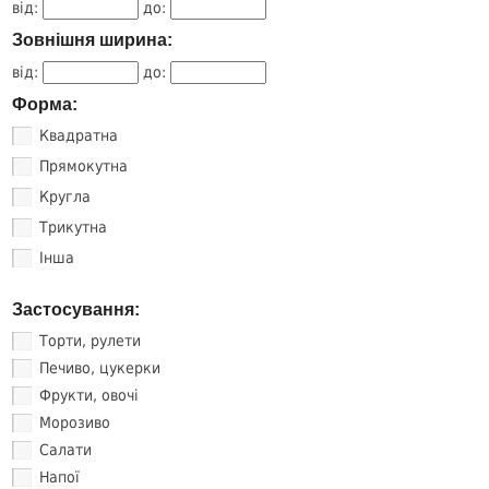
від:
до:
Зовнішня ширина:
від:
до:
Форма:
Квадратна
Прямокутна
Кругла
Трикутна
Інша
Застосування:
Торти, рулети
Печиво, цукерки
Фрукти, овочі
Морозиво
Салати
Напої