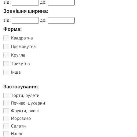
від:
до:
Зовнішня ширина:
від:
до:
Форма:
Квадратна
Прямокутна
Кругла
Трикутна
Інша
Застосування:
Торти, рулети
Печиво, цукерки
Фрукти, овочі
Морозиво
Салати
Напої